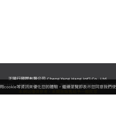
正陽行國際有限公司 Cheng Yang Hang Int’l Co., Ltd.
衛生材料
•
醫藥產品
•
保健食品
•
醫療器材
•
婦嬰用品
•
批發零
用cookie等資訊來優化您的體驗，繼續瀏覽即表示您同意我們
本網站僅供參考，未開放販售給予一般民眾
：(02)2891-5667 / 2811-9817 / 2811-4257
傳真：
2891-9
地址：11259
台北市北投區立德路120巷21號1樓