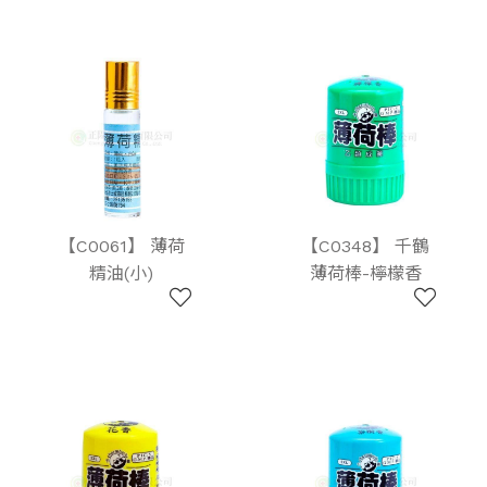
【C0061】 薄荷
【C0348】 千鶴
精油(小)
薄荷棒-檸檬香