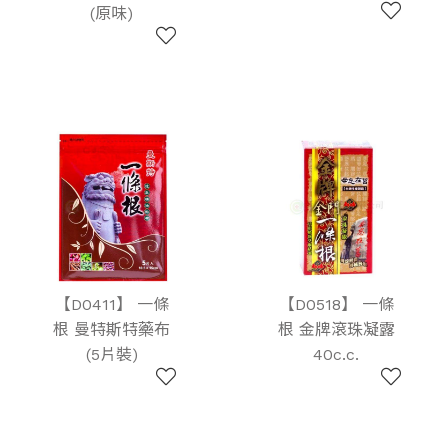
(原味)
【D0411】 一條
【D0518】 一條
根 曼特斯特藥布
根 金牌滾珠凝露
(5片裝)
40c.c.