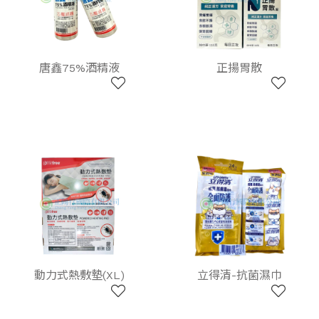
唐鑫75%酒精液
正揚胃散
動力式熱敷墊(XL)
立得清-抗菌濕巾