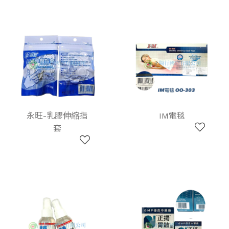
永旺-乳膠伸縮指
IM電毯
套