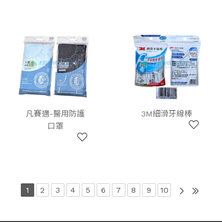
凡賽適-醫用防護
3M細滑牙線棒
口罩
1
2
3
4
5
6
7
8
9
10