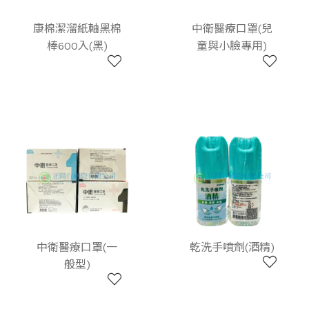
康棉潔溜紙軸黑棉
中衛醫療口罩(兒
棒600入(黑)
童與小臉專用)
中衛醫療口罩(一
乾洗手噴劑(酒精)
般型)