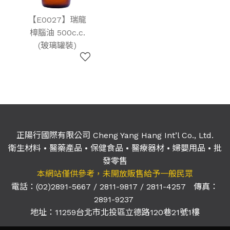
【E0027】瑞龍
樟腦油 500c.c.
(玻璃罐裝)
正陽行國際有限公司 Cheng Yang Hang Int’l Co., Ltd.
衛生材料
•
醫藥產品
•
保健食品
•
醫療器材
•
婦嬰用品
•
批
發零售
本網站僅供參考，未開放販售給予一般民眾
電話：(02)2891-5667 / 2811-9817 / 2811-4257
傳真：
2891-9237
地址：11259
台北市北投區立德路120巷21號1樓