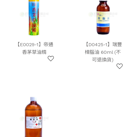
【E0029-1】帝通
【D0425-1】瑞豐
香茅草油精
樟腦油 60ml (不
可退換貨)