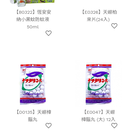
【B0322】恆安安
【E0326】天嶸柏
納小黑蚊防蚊液
來片(24入)
50ml
【D0135】天嶸樟
【E0047】天嶸
腦丸
樟腦丸 (大) 12入