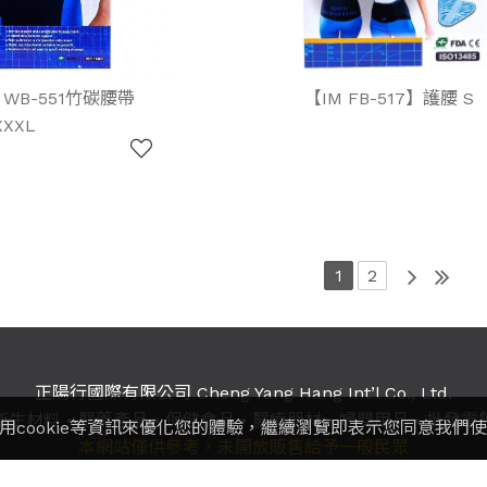
M WB-551竹碳腰帶
【IM FB-517】護腰 S
XXXL
1
2
正陽行國際有限公司 Cheng Yang Hang Int’l Co., Ltd.
衛生材料
•
醫藥產品
•
保健食品
•
醫療器材
•
婦嬰用品
•
批發零
用cookie等資訊來優化您的體驗，繼續瀏覽即表示您同意我們
本網站僅供參考，未開放販售給予一般民眾
：(02)2891-5667 / 2811-9817 / 2811-4257
傳真：
2891-9