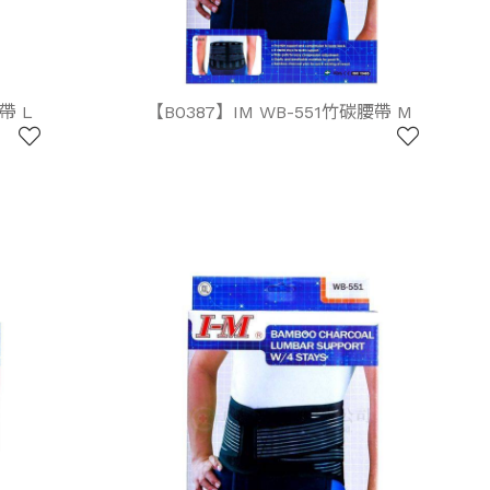
帶 L
【B0387】IM WB-551竹碳腰帶 M