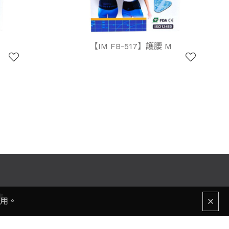
【IM FB-517】護腰 M
售
使用。
237