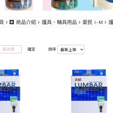
頁
商品介紹
護具、輔具用品
愛民 I-M
確定
排序