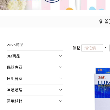
首
2026商品
價格
～
3M商品
儀器專區
日用居家
照護護理
醫用耗材