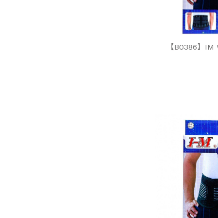
【B0386】IM