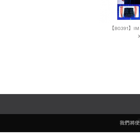
【B0391】I
我們將使
電話