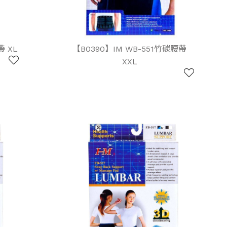
帶 XL
【B0390】IM WB-551竹碳腰帶
XXL