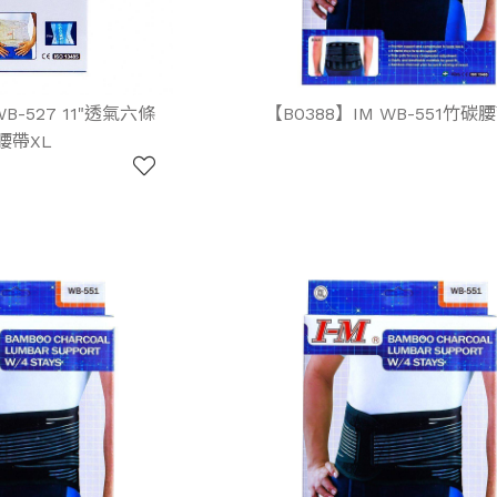
WB-527 11"透氣六條
【B0388】IM WB-551竹碳腰
腰帶XL