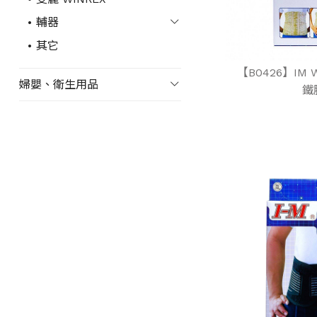
輔器
其它
【B0426】IM 
婦嬰、衛生用品
鐵