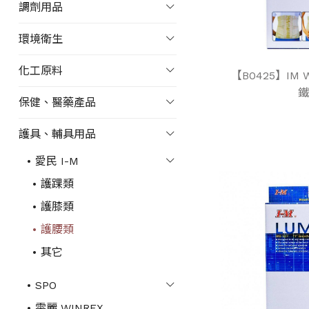
調劑用品
環境衛生
化工原料
【B0425】IM 
鐵
保健、醫藥產品
護具、輔具用品
愛民 I-M
護踝類
護膝類
護腰類
其它
SPO
雯麗 WINREX