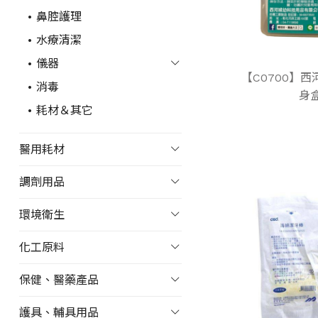
鼻腔護理
水療清潔
儀器
【C0700】
消毒
身盒
耗材＆其它
醫用耗材
調劑用品
環境衛生
化工原料
保健、醫藥產品
護具、輔具用品