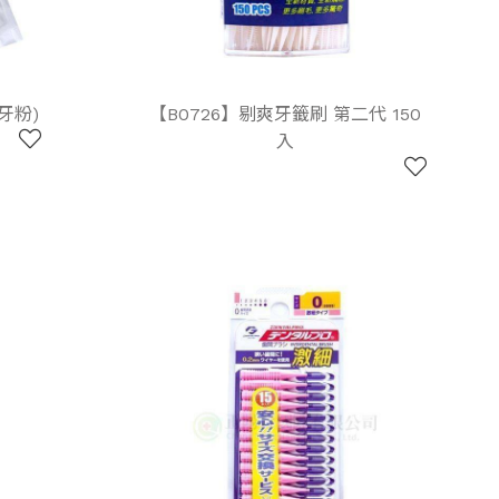
牙粉)
【B0726】剔爽牙籤刷 第二代 150
入