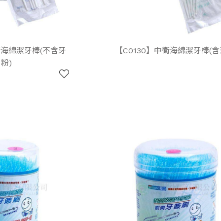
衛海綿潔牙棒(不含牙
【C0130】中衛海綿潔牙棒(含
粉)