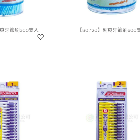
剔爽牙籤刷300支入
【B0720】剔爽牙籤刷600