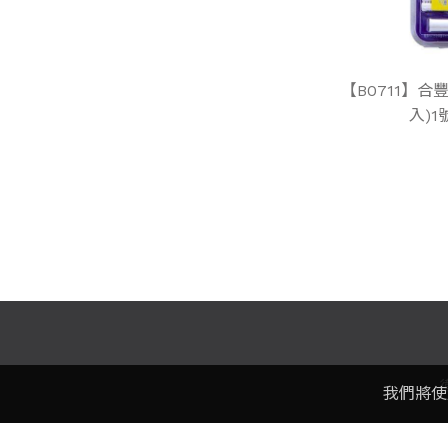
【B0711】合
入)1
我們將使
電話