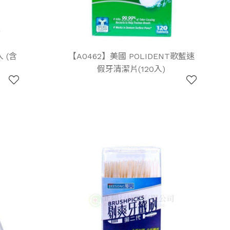
 (含
【A0462】美國 POLIDENT歌藍速
假牙清潔片(120入)