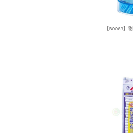
【B0063】