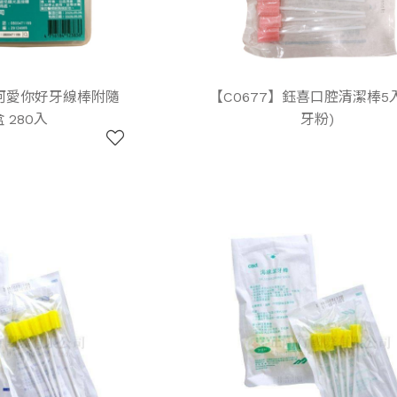
西河愛你好牙線棒附隨
【C0677】鈺喜口腔清潔棒5入
 280入
牙粉)