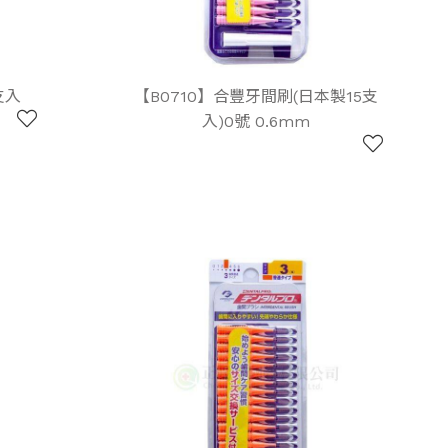
支入
【B0710】合豐牙間刷(日本製15支
入)0號 0.6mm