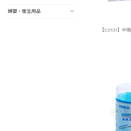
婦嬰、衛生用品
【C0131】中