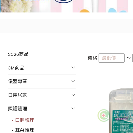
2026商品
價格
～
3M商品
儀器專區
日用居家
照護護理
口腔護理
耳朵護理