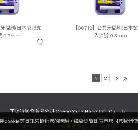
豐牙間刷(日本製15支
【B0712】合豐牙間刷(日本製
號 0.7mm
入)2號 0.8mm
1
2
正陽行國際有限公司 Cheng Yang Hang Int’l Co., Ltd.
衛生材料
•
醫藥產品
•
保健食品
•
醫療器材
•
婦嬰用品
•
批發零
用cookie等資訊來優化您的體驗，繼續瀏覽即表示您同意我們
本網站僅供參考，未開放販售給予一般民眾
：(02)2891-5667 / 2811-9817 / 2811-4257
傳真：
2891-9