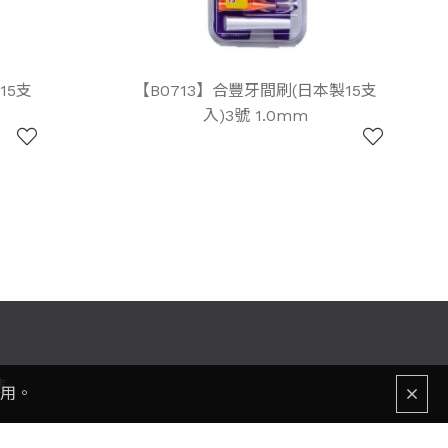
15支
【B0713】合豐牙間刷(日本製15支
入)3號 1.0mm
售
使用。
237